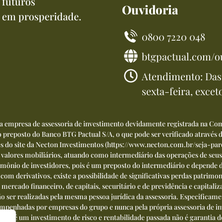
 futuros
Ouvidoria
 em prosperidade.
0800 7220 048
btgpactual.com/o
Atendimento: Das 
sexta-feira, excet
ma empresa de assessoria de investimento devidamente registrada na Com
preposto do Banco BTG Pactual S/A, o que pode ser verificado através
és do site da Necton Investimentos (
https://www.necton.com.br/seja-par
 e valores mobiliários, atuando como intermediário das operações de seus
mônio de investidores, pois é um preposto do intermediário e depende d
m derivativos, existe a possibilidade de significativas perdas patrimoni
o mercado financeiro, de capitais, securitário e de previdência e capital
 ser realizadas pela mesma pessoa jurídica da assessoria. Especificamen
esempenhadas por empresas do grupo e nunca pela própria assessoria de 
ões é um investimento de risco e rentabilidade passada não é garantia de