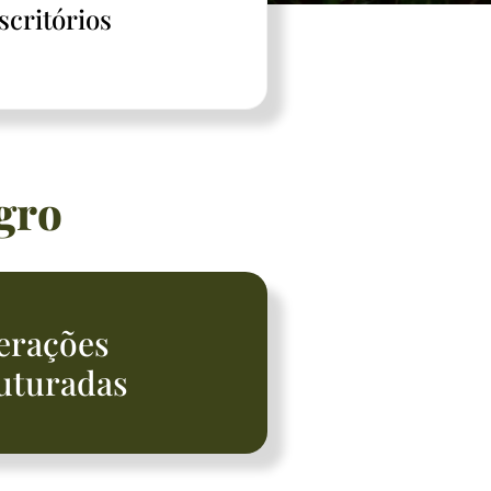
scritórios
gro
erações
uturadas