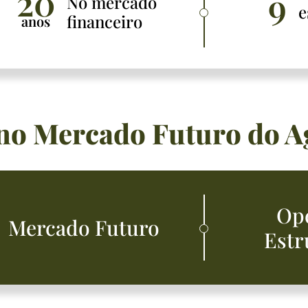
20
9
No mercado
e
financeiro
anos
 no Mercado Futuro do A
Op
Mercado Futuro
Estr