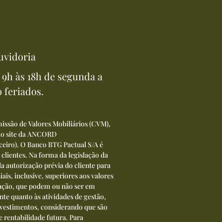
uvidoria
9h às 18h de segunda a
o feriados.
issão de Valores Mobiliários (CVM),
 do site da ANCORD
ceiro
). O Banco BTG Pactual S/A é
 clientes. Na forma da legislação da
a autorização prévia do cliente para
ais, inclusive, superiores aos valores
ização, que podem ou não ser em
te quanto às atividades de gestão,
investimentos, considerando que são
 rentabilidade futura. Para