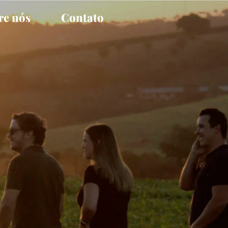
re nós
Contato