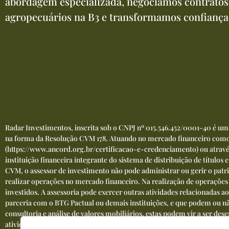
abordagem especializada, negociamos contratos
agropecuários na B3 e transformamos confiança
Radar Investimentos, inscrita sob o CNPJ nº 015.546.452/0001-40 é u
na forma da Resolução CVM 178. Atuando no mercado financeiro como 
(
https://www.ancord.org.br/certificacao-e-credenciamento
) ou atrav
instituição financeira integrante do sistema de distribuição de títulos
CVM, o assessor de investimento não pode administrar ou gerir o patri
realizar operações no mercado financeiro. Na realização de operações co
investidos. A assessoria pode exercer outras atividades relacionadas a
parceria com o BTG Pactual ou demais instituições, e que podem ou não
consultoria e análise de valores mobiliários, estas podem vir a ser d
atividades conflitantes e que exigem segregação. O investimento em aç