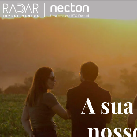
A sua
noss