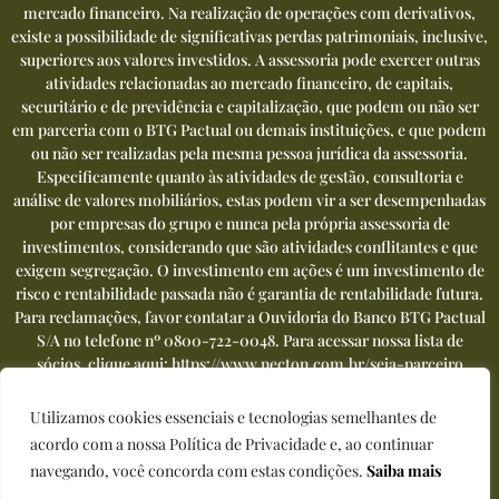
mercado financeiro. Na realização de operações com derivativos,
existe a possibilidade de significativas perdas patrimoniais, inclusive,
superiores aos valores investidos. A assessoria pode exercer outras
atividades relacionadas ao mercado financeiro, de capitais,
securitário e de previdência e capitalização, que podem ou não ser
em parceria com o BTG Pactual ou demais instituições, e que podem
ou não ser realizadas pela mesma pessoa jurídica da assessoria.
Especificamente quanto às atividades de gestão, consultoria e
análise de valores mobiliários, estas podem vir a ser desempenhadas
por empresas do grupo e nunca pela própria assessoria de
investimentos, considerando que são atividades conflitantes e que
exigem segregação. O investimento em ações é um investimento de
risco e rentabilidade passada não é garantia de rentabilidade futura.
Para reclamações, favor contatar a Ouvidoria do Banco BTG Pactual
S/A no telefone nº
0800-722-0048
. Para acessar nossa lista de
sócios, clique aqui:
https://www.necton.com.br/seja-parceiro
Utilizamos cookies essenciais e tecnologias semelhantes de
acordo com a nossa Política de Privacidade e, ao continuar
navegando, você concorda com estas condições.
Saiba mais
Política de privacidade
|
Termos de uso