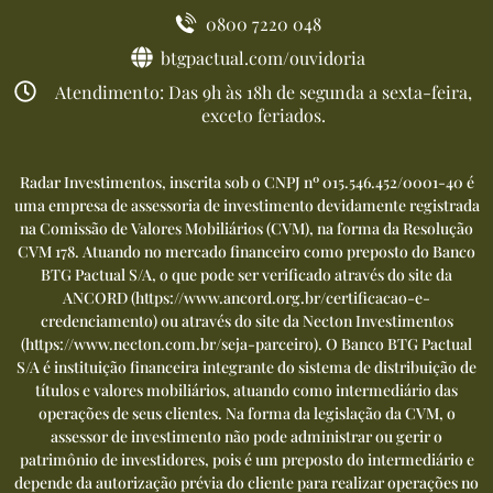
0800 7220 048
btgpactual.com/ouvidoria
Atendimento: Das 9h às 18h de segunda a sexta-feira,
exceto feriados.
Radar Investimentos, inscrita sob o CNPJ nº 015.546.452/0001-40 é
uma empresa de assessoria de investimento devidamente registrada
na Comissão de Valores Mobiliários (CVM), na forma da Resolução
CVM 178. Atuando no mercado financeiro como preposto do Banco
BTG Pactual S/A, o que pode ser verificado através do site da
ANCORD (
https://www.ancord.org.br/certificacao-e-
credenciamento
) ou através do site da Necton Investimentos
(
https://www.necton.com.br/seja-parceiro
). O Banco BTG Pactual
S/A é instituição financeira integrante do sistema de distribuição de
títulos e valores mobiliários, atuando como intermediário das
operações de seus clientes. Na forma da legislação da CVM, o
assessor de investimento não pode administrar ou gerir o
patrimônio de investidores, pois é um preposto do intermediário e
depende da autorização prévia do cliente para realizar operações no