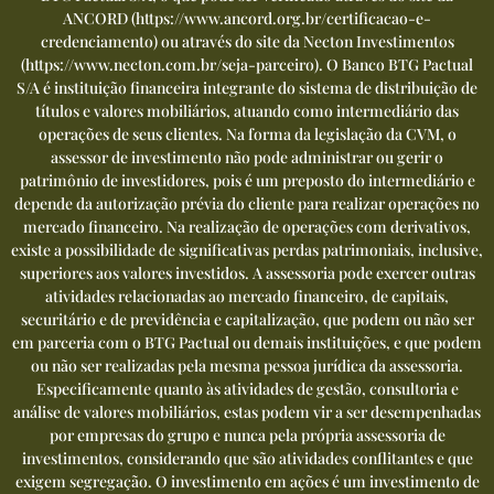
ANCORD (
https://www.ancord.org.br/certificacao-e-
credenciamento
) ou através do site da Necton Investimentos
(
https://www.necton.com.br/seja-parceiro
). O Banco BTG Pactual
S/A é instituição financeira integrante do sistema de distribuição de
títulos e valores mobiliários, atuando como intermediário das
operações de seus clientes. Na forma da legislação da CVM, o
assessor de investimento não pode administrar ou gerir o
patrimônio de investidores, pois é um preposto do intermediário e
depende da autorização prévia do cliente para realizar operações no
mercado financeiro. Na realização de operações com derivativos,
existe a possibilidade de significativas perdas patrimoniais, inclusive,
superiores aos valores investidos. A assessoria pode exercer outras
atividades relacionadas ao mercado financeiro, de capitais,
securitário e de previdência e capitalização, que podem ou não ser
em parceria com o BTG Pactual ou demais instituições, e que podem
ou não ser realizadas pela mesma pessoa jurídica da assessoria.
Especificamente quanto às atividades de gestão, consultoria e
análise de valores mobiliários, estas podem vir a ser desempenhadas
por empresas do grupo e nunca pela própria assessoria de
investimentos, considerando que são atividades conflitantes e que
exigem segregação. O investimento em ações é um investimento de