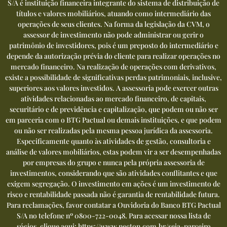
S/A é instituição financeira integrante do sistema de distribuição de
títulos e valores mobiliários, atuando como intermediário das
operações de seus clientes. Na forma da legislação da CVM, o
assessor de investimento não pode administrar ou gerir o
patrimônio de investidores, pois é um preposto do intermediário e
depende da autorização prévia do cliente para realizar operações no
mercado financeiro. Na realização de operações com derivativos,
existe a possibilidade de significativas perdas patrimoniais, inclusive,
superiores aos valores investidos. A assessoria pode exercer outras
atividades relacionadas ao mercado financeiro, de capitais,
securitário e de previdência e capitalização, que podem ou não ser
em parceria com o BTG Pactual ou demais instituições, e que podem
ou não ser realizadas pela mesma pessoa jurídica da assessoria.
Especificamente quanto às atividades de gestão, consultoria e
análise de valores mobiliários, estas podem vir a ser desempenhadas
por empresas do grupo e nunca pela própria assessoria de
investimentos, considerando que são atividades conflitantes e que
exigem segregação. O investimento em ações é um investimento de
risco e rentabilidade passada não é garantia de rentabilidade futura.
Para reclamações, favor contatar a Ouvidoria do Banco BTG Pactual
S/A no telefone nº
0800-722-0048
. Para acessar nossa lista de
sócios, clique aqui:
https://www.necton.com.br/seja-parceiro