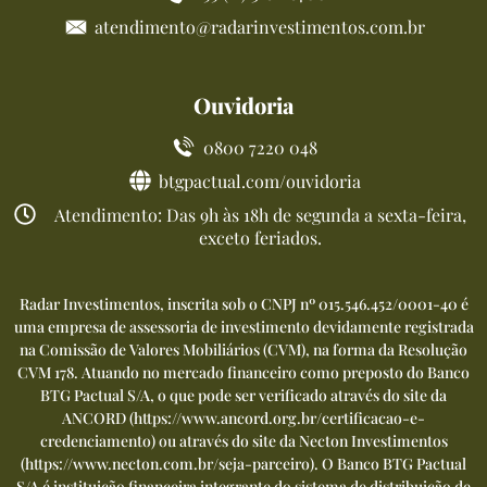
atendimento@radarinvestimentos.com.br
Ouvidoria
0800 7220 048
btgpactual.com/ouvidoria
Atendimento: Das 9h às 18h de segunda a sexta-feira,
exceto feriados.
Radar Investimentos, inscrita sob o CNPJ nº 015.546.452/0001-40 é
uma empresa de assessoria de investimento devidamente registrada
na Comissão de Valores Mobiliários (CVM), na forma da Resolução
CVM 178. Atuando no mercado financeiro como preposto do Banco
BTG Pactual S/A, o que pode ser verificado através do site da
ANCORD (
https://www.ancord.org.br/certificacao-e-
credenciamento
) ou através do site da Necton Investimentos
(
https://www.necton.com.br/seja-parceiro
). O Banco BTG Pactual
S/A é instituição financeira integrante do sistema de distribuição de