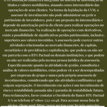
títulos e valores mobiliários, atuando como intermediário das
operações de seus clientes. Na forma da legislação da CVM, o
assessor de investimento não pode administrar ou gerir o
patrimônio de investidores, pois é um preposto do intermediário e
depende da autorização prévia do cliente para realizar operações no
mercado financeiro. Na realização de operações com derivativos,
existe a possibilidade de significativas perdas patrimoniais, inclusive,
superiores aos valores investidos. A assessoria pode exercer outras
atividades relacionadas ao mercado financeiro, de capitais,
securitário e de previdência e capitalização, que podem ou não ser
em parceria com o BTG Pactual ou demais instituições, e que podem
ou não ser realizadas pela mesma pessoa jurídica da assessoria.
Especificamente quanto às atividades de gestão, consultoria e
análise de valores mobiliários, estas podem vir a ser desempenhadas
por empresas do grupo e nunca pela própria assessoria de
investimentos, considerando que são atividades conflitantes e que
exigem segregação. O investimento em ações é um investimento de
risco e rentabilidade passada não é garantia de rentabilidade futura.
Para reclamações, favor contatar a Ouvidoria do Banco BTG Pactual
S/A no telefone nº
0800-722-0048
. Para acessar nossa lista de
sócios, clique aqui:
https://www.necton.com.br/seja-parceiro