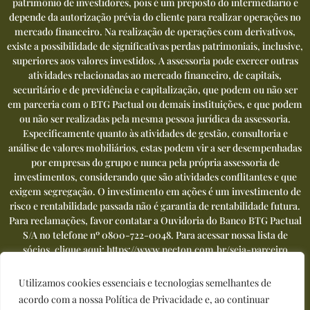
patrimônio de investidores, pois é um preposto do intermediário e
depende da autorização prévia do cliente para realizar operações no
mercado financeiro. Na realização de operações com derivativos,
existe a possibilidade de significativas perdas patrimoniais, inclusive,
superiores aos valores investidos. A assessoria pode exercer outras
atividades relacionadas ao mercado financeiro, de capitais,
securitário e de previdência e capitalização, que podem ou não ser
em parceria com o BTG Pactual ou demais instituições, e que podem
ou não ser realizadas pela mesma pessoa jurídica da assessoria.
Especificamente quanto às atividades de gestão, consultoria e
análise de valores mobiliários, estas podem vir a ser desempenhadas
por empresas do grupo e nunca pela própria assessoria de
investimentos, considerando que são atividades conflitantes e que
exigem segregação. O investimento em ações é um investimento de
risco e rentabilidade passada não é garantia de rentabilidade futura.
Para reclamações, favor contatar a Ouvidoria do Banco BTG Pactual
S/A no telefone nº
0800-722-0048
. Para acessar nossa lista de
sócios, clique aqui:
https://www.necton.com.br/seja-parceiro
Utilizamos cookies essenciais e tecnologias semelhantes de
acordo com a nossa Política de Privacidade e, ao continuar