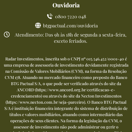
Ouvidoria
0800 7220 048
btgpactual.com/ouvidoria
Atendimento: Das 9h às 18h de segunda a sexta-feira,
exceto feriados.
Radar Investimentos, inscrita sob o CNPJ nº 015.546.452/0001-40 é
uma empresa de assessoria de investimento devidamente registrada
na Comissão de Valores Mobiliários (CVM), na forma da Resolução
CVM 178. Atuando no mercado financeiro como preposto do Banco
BTG Pactual S/A, o que pode ser verificado através do site da
ANCORD (
https://www.ancord.org.br/certificacao-e-
credenciamento
) ou através do site da Necton Investimentos
(
https://www.necton.com.br/seja-parceiro
). O Banco BTG Pactual
S/A é instituição financeira integrante do sistema de distribuição de
títulos e valores mobiliários, atuando como intermediário das
operações de seus clientes. Na forma da legislação da CVM, o
assessor de investimento não pode administrar ou gerir o