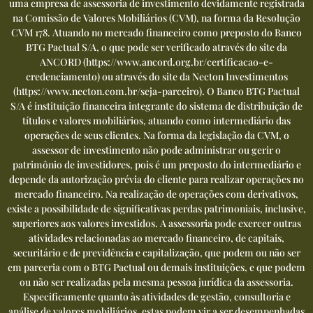
uma empresa de assessoria de investimento devidamente registrada
na Comissão de Valores Mobiliários (CVM), na forma da Resolução
CVM 178. Atuando no mercado financeiro como preposto do Banco
BTG Pactual S/A, o que pode ser verificado através do site da
ANCORD (
https://www.ancord.org.br/certificacao-e-
credenciamento
) ou através do site da Necton Investimentos
(
https://www.necton.com.br/seja-parceiro
). O Banco BTG Pactual
S/A é instituição financeira integrante do sistema de distribuição de
títulos e valores mobiliários, atuando como intermediário das
operações de seus clientes. Na forma da legislação da CVM, o
assessor de investimento não pode administrar ou gerir o
patrimônio de investidores, pois é um preposto do intermediário e
depende da autorização prévia do cliente para realizar operações no
mercado financeiro. Na realização de operações com derivativos,
existe a possibilidade de significativas perdas patrimoniais, inclusive,
superiores aos valores investidos. A assessoria pode exercer outras
atividades relacionadas ao mercado financeiro, de capitais,
securitário e de previdência e capitalização, que podem ou não ser
em parceria com o BTG Pactual ou demais instituições, e que podem
ou não ser realizadas pela mesma pessoa jurídica da assessoria.
Especificamente quanto às atividades de gestão, consultoria e
análise de valores mobiliários, estas podem vir a ser desempenhadas