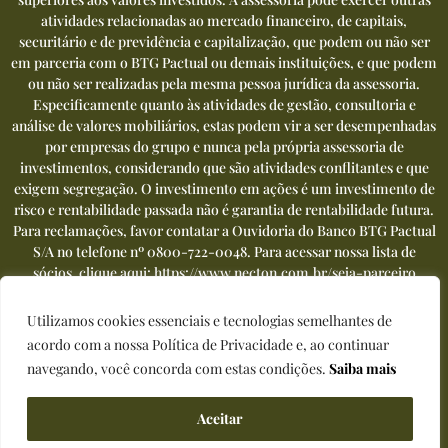
atividades relacionadas ao mercado financeiro, de capitais,
securitário e de previdência e capitalização, que podem ou não ser
em parceria com o BTG Pactual ou demais instituições, e que podem
ou não ser realizadas pela mesma pessoa jurídica da assessoria.
Especificamente quanto às atividades de gestão, consultoria e
análise de valores mobiliários, estas podem vir a ser desempenhadas
por empresas do grupo e nunca pela própria assessoria de
investimentos, considerando que são atividades conflitantes e que
exigem segregação. O investimento em ações é um investimento de
risco e rentabilidade passada não é garantia de rentabilidade futura.
Para reclamações, favor contatar a Ouvidoria do Banco BTG Pactual
S/A no telefone nº
0800-722-0048
. Para acessar nossa lista de
sócios, clique aqui:
https://www.necton.com.br/seja-parceiro
Utilizamos cookies essenciais e tecnologias semelhantes de
acordo com a nossa Política de Privacidade e, ao continuar
navegando, você concorda com estas condições.
Saiba mais
Política de privacidade
|
Termos de uso
Desenvolvido por
Palmer Hargreaves
Aceitar