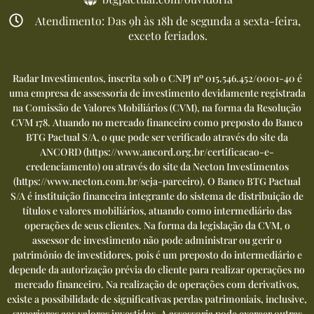
Atendimento: Das 9h às 18h de segunda a sexta-feira,
exceto feriados.
Radar Investimentos, inscrita sob o CNPJ nº 015.546.452/0001-40 é
uma empresa de assessoria de investimento devidamente registrada
na Comissão de Valores Mobiliários (CVM), na forma da Resolução
CVM 178. Atuando no mercado financeiro como preposto do Banco
BTG Pactual S/A, o que pode ser verificado através do site da
ANCORD (
https://www.ancord.org.br/certificacao-e-
credenciamento
) ou através do site da Necton Investimentos
(
https://www.necton.com.br/seja-parceiro
). O Banco BTG Pactual
S/A é instituição financeira integrante do sistema de distribuição de
títulos e valores mobiliários, atuando como intermediário das
operações de seus clientes. Na forma da legislação da CVM, o
assessor de investimento não pode administrar ou gerir o
patrimônio de investidores, pois é um preposto do intermediário e
depende da autorização prévia do cliente para realizar operações no
mercado financeiro. Na realização de operações com derivativos,
existe a possibilidade de significativas perdas patrimoniais, inclusive,
superiores aos valores investidos. A assessoria pode exercer outras