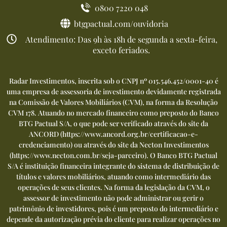
0800 7220 048
btgpactual.com/ouvidoria
Atendimento: Das 9h às 18h de segunda a sexta-feira,
exceto feriados.
Radar Investimentos, inscrita sob o CNPJ nº 015.546.452/0001-40 é
uma empresa de assessoria de investimento devidamente registrada
na Comissão de Valores Mobiliários (CVM), na forma da Resolução
CVM 178. Atuando no mercado financeiro como preposto do Banco
BTG Pactual S/A, o que pode ser verificado através do site da
ANCORD (
https://www.ancord.org.br/certificacao-e-
credenciamento
) ou através do site da Necton Investimentos
(
https://www.necton.com.br/seja-parceiro
). O Banco BTG Pactual
S/A é instituição financeira integrante do sistema de distribuição de
títulos e valores mobiliários, atuando como intermediário das
operações de seus clientes. Na forma da legislação da CVM, o
assessor de investimento não pode administrar ou gerir o
patrimônio de investidores, pois é um preposto do intermediário e
depende da autorização prévia do cliente para realizar operações no