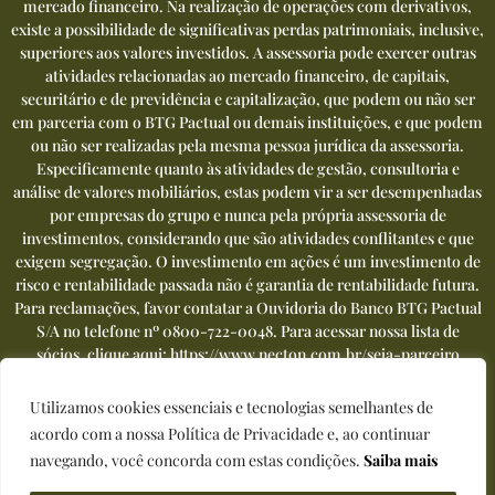
mercado financeiro. Na realização de operações com derivativos,
existe a possibilidade de significativas perdas patrimoniais, inclusive,
superiores aos valores investidos. A assessoria pode exercer outras
atividades relacionadas ao mercado financeiro, de capitais,
securitário e de previdência e capitalização, que podem ou não ser
em parceria com o BTG Pactual ou demais instituições, e que podem
ou não ser realizadas pela mesma pessoa jurídica da assessoria.
Especificamente quanto às atividades de gestão, consultoria e
análise de valores mobiliários, estas podem vir a ser desempenhadas
por empresas do grupo e nunca pela própria assessoria de
investimentos, considerando que são atividades conflitantes e que
exigem segregação. O investimento em ações é um investimento de
risco e rentabilidade passada não é garantia de rentabilidade futura.
Para reclamações, favor contatar a Ouvidoria do Banco BTG Pactual
S/A no telefone nº
0800-722-0048
. Para acessar nossa lista de
sócios, clique aqui:
https://www.necton.com.br/seja-parceiro
Utilizamos cookies essenciais e tecnologias semelhantes de
acordo com a nossa Política de Privacidade e, ao continuar
navegando, você concorda com estas condições.
Saiba mais
Política de privacidade
|
Termos de uso