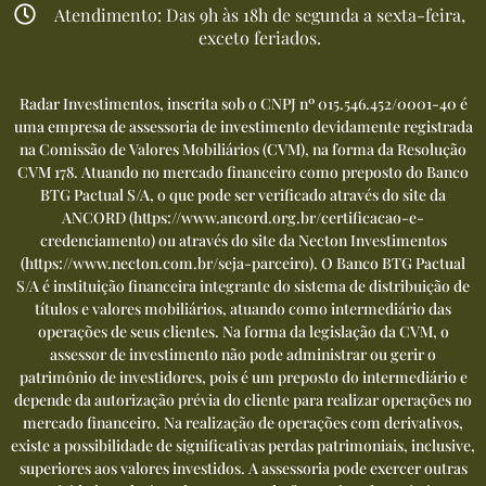
Atendimento: Das 9h às 18h de segunda a sexta-feira,
exceto feriados.
Radar Investimentos, inscrita sob o CNPJ nº 015.546.452/0001-40 é
uma empresa de assessoria de investimento devidamente registrada
na Comissão de Valores Mobiliários (CVM), na forma da Resolução
CVM 178. Atuando no mercado financeiro como preposto do Banco
BTG Pactual S/A, o que pode ser verificado através do site da
ANCORD (
https://www.ancord.org.br/certificacao-e-
credenciamento
) ou através do site da Necton Investimentos
(
https://www.necton.com.br/seja-parceiro
). O Banco BTG Pactual
S/A é instituição financeira integrante do sistema de distribuição de
títulos e valores mobiliários, atuando como intermediário das
operações de seus clientes. Na forma da legislação da CVM, o
assessor de investimento não pode administrar ou gerir o
patrimônio de investidores, pois é um preposto do intermediário e
depende da autorização prévia do cliente para realizar operações no
mercado financeiro. Na realização de operações com derivativos,
existe a possibilidade de significativas perdas patrimoniais, inclusive,
superiores aos valores investidos. A assessoria pode exercer outras