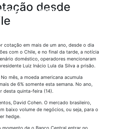
cotação desde
re nós
Contato
le
ior cotação em mais de um ano, desde o dia
 com o Chile, e no final da tarde, a notícia
cenário doméstico, operadores mencionaram
esidente Luiz Inácio Lula da Silva a prisão.
s. No mês, a moeda americana acumula
e mais de 6% somente esta semana. No ano,
 desta quinta-feira (14).
entos, David Cohen. O mercado brasileiro,
om baixo volume de negócios, ou seja, para o
zer hedge.
 o momento de o Banco Central entrar no