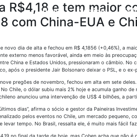
 a R$4,18 e tem maior 
Home
Serviços
Sob
8 com China-EUA e Chi
eve novo dia de alta e fechou em R$ 4,1856 (+0,46%), a ma
te externo menos favorável, ainda em meio às preocupações
ntre China e Estados Unidos, pressionaram o câmbio. No 
o, após o presidente Jair Bolsonaro deixar o PSL, e o ex-pr
os nove pregões de novembro, fechou em alta em sete dele
%. No Chile, o dólar subiu mais 2% hoje e acumula ganho d
chileno anunciou uma intervenção de US$ 4 bilhões, a partir
ltimos dias”, afirma o sócio e gestor da Paineiras Investim
 penalizado pelos eventos no Chile, um mercado pequeno, c
levar tempo. No Brasil, ressalta ele, é muito mais fácil fa
4,19 no final da tarde de hoje, mas Cohen acha que não é