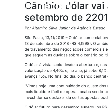
Câmbio: dólar vai
setembro de 2201
Por Altamiro Silva Junior da Agência Estado
São Paulo, 13/11/2019 – O dólar comercial t
13 de setembro de 2018 (R$ 4,1998). O ambien
de travamento das negociações comerciais e
que seguem as dúvidas sobre o cenário polític
O dólar à vista subiu desde a abertura e, n
valorização de 4,40% e, no ano, já sobe 8,1
avança 15%. No final do dia, o banco central 
“Vimos hoje uma continuidade do ajuste dos ú
mais líquido e fácil de operar, acaba sendo
investidor se desfazer de certas apostas pode 
O dólar futuro para dezembro superou os R$ 