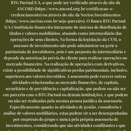
BTG Pactual S/A, o que pode ser verificado através do site da
ANCORD (
https://www.ancord.org.br/certificacao-e-
credenciamento
) ou através do site da Necton Investimentos
(
https://www.necton.com.br/seja-parceiro
). O Banco BTG Pactual
S/A é instituição financeira integrante do sistema de distribuição de
títulos e valores mobiliários, atuando como intermediário das
operações de seus clientes. Na forma da legislação da CVM, o
assessor de investimento não pode administrar ou gerir o
patrimônio de investidores, pois é um preposto do intermediário e
depende da autorização prévia do cliente para realizar operações no
mercado financeiro. Na realização de operações com derivativos,
existe a possibilidade de significativas perdas patrimoniais, inclusive,
superiores aos valores investidos. A assessoria pode exercer outras
atividades relacionadas ao mercado financeiro, de capitais,
securitário e de previdência e capitalização, que podem ou não ser
em parceria com o BTG Pactual ou demais instituições, e que podem
ou não ser realizadas pela mesma pessoa jurídica da assessoria.
Especificamente quanto às atividades de gestão, consultoria e
análise de valores mobiliários, estas podem vir a ser desempenhadas
por empresas do grupo e nunca pela própria assessoria de
investimentos, considerando que são atividades conflitantes e que