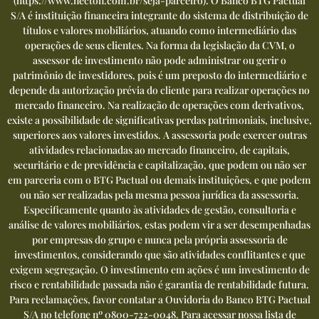
(
https://www.necton.com.br/seja-parceiro
). O Banco BTG Pactual
S/A é instituição financeira integrante do sistema de distribuição de
títulos e valores mobiliários, atuando como intermediário das
operações de seus clientes. Na forma da legislação da CVM, o
assessor de investimento não pode administrar ou gerir o
patrimônio de investidores, pois é um preposto do intermediário e
depende da autorização prévia do cliente para realizar operações no
mercado financeiro. Na realização de operações com derivativos,
existe a possibilidade de significativas perdas patrimoniais, inclusive,
superiores aos valores investidos. A assessoria pode exercer outras
atividades relacionadas ao mercado financeiro, de capitais,
securitário e de previdência e capitalização, que podem ou não ser
em parceria com o BTG Pactual ou demais instituições, e que podem
ou não ser realizadas pela mesma pessoa jurídica da assessoria.
Especificamente quanto às atividades de gestão, consultoria e
análise de valores mobiliários, estas podem vir a ser desempenhadas
por empresas do grupo e nunca pela própria assessoria de
investimentos, considerando que são atividades conflitantes e que
exigem segregação. O investimento em ações é um investimento de
risco e rentabilidade passada não é garantia de rentabilidade futura.
Para reclamações, favor contatar a Ouvidoria do Banco BTG Pactual
S/A no telefone nº
0800-722-0048
. Para acessar nossa lista de