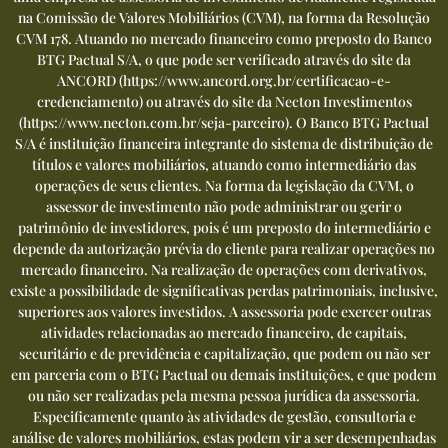
na Comissão de Valores Mobiliários (CVM), na forma da Resolução
CVM 178. Atuando no mercado financeiro como preposto do Banco
BTG Pactual S/A, o que pode ser verificado através do site da
ANCORD (
https://www.ancord.org.br/certificacao-e-
credenciamento
) ou através do site da Necton Investimentos
(
https://www.necton.com.br/seja-parceiro
). O Banco BTG Pactual
S/A é instituição financeira integrante do sistema de distribuição de
títulos e valores mobiliários, atuando como intermediário das
operações de seus clientes. Na forma da legislação da CVM, o
assessor de investimento não pode administrar ou gerir o
patrimônio de investidores, pois é um preposto do intermediário e
depende da autorização prévia do cliente para realizar operações no
mercado financeiro. Na realização de operações com derivativos,
existe a possibilidade de significativas perdas patrimoniais, inclusive,
superiores aos valores investidos. A assessoria pode exercer outras
atividades relacionadas ao mercado financeiro, de capitais,
securitário e de previdência e capitalização, que podem ou não ser
em parceria com o BTG Pactual ou demais instituições, e que podem
ou não ser realizadas pela mesma pessoa jurídica da assessoria.
Especificamente quanto às atividades de gestão, consultoria e
análise de valores mobiliários, estas podem vir a ser desempenhadas