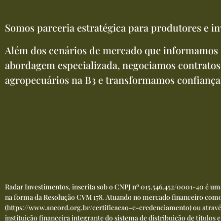
Somos parceria estratégica para produtores e in
Além dos cenários de mercado que informamos 
abordagem especializada, negociamos contratos
agropecuários na B3 e transformamos confiança
Radar Investimentos, inscrita sob o CNPJ nº 015.546.452/0001-40 é u
na forma da Resolução CVM 178. Atuando no mercado financeiro como 
(
https://www.ancord.org.br/certificacao-e-credenciamento
) ou atrav
instituição financeira integrante do sistema de distribuição de títulos