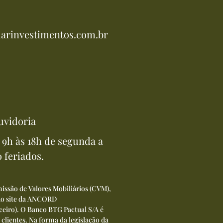
arinvestimentos.com.br
uvidoria
9h às 18h de segunda a
o feriados.
issão de Valores Mobiliários (CVM),
 do site da ANCORD
ceiro
). O Banco BTG Pactual S/A é
 clientes. Na forma da legislação da