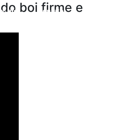
do boi firme e
re nós
Contato