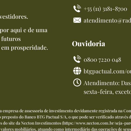
+55 (11) 3181-8700
vestidores.
atendimento@rad
por aqui e de uma
 futuros
Ouvidoria
 em prosperidade.
0800 7220 048
btgpactual.com/o
Atendimento: Das 
sexta-feira, excet
ma empresa de assessoria de investimento devidamente registrada na Com
preposto do Banco BTG Pactual S/A, o que pode ser verificado através
és do site da Necton Investimentos (
https://www.necton.com.br/seja-par
 e valores mobiliários, atuando como intermediário das operações de seus