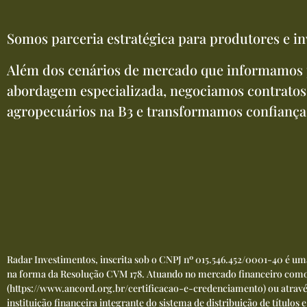
Somos parceria estratégica para produtores e in
Além dos cenários de mercado que informamos 
abordagem especializada, negociamos contratos
agropecuários na B3 e transformamos confiança
Radar Investimentos, inscrita sob o CNPJ nº 015.546.452/0001-40 é u
na forma da Resolução CVM 178. Atuando no mercado financeiro como 
(
https://www.ancord.org.br/certificacao-e-credenciamento
) ou atrav
instituição financeira integrante do sistema de distribuição de títulos