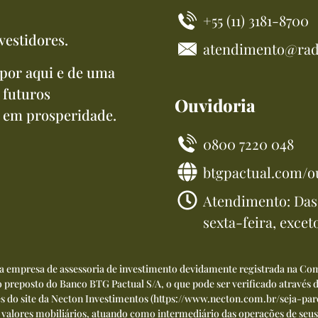
+55 (11) 3181-8700
vestidores.
atendimento@rad
por aqui e de uma
 futuros
Ouvidoria
 em prosperidade.
0800 7220 048
btgpactual.com/o
Atendimento: Das 
sexta-feira, excet
ma empresa de assessoria de investimento devidamente registrada na Com
preposto do Banco BTG Pactual S/A, o que pode ser verificado através
és do site da Necton Investimentos (
https://www.necton.com.br/seja-par
 e valores mobiliários, atuando como intermediário das operações de seus