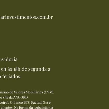
arinvestimentos.com.br
uvidoria
9h às 18h de segunda a
o feriados.
issão de Valores Mobiliários (CVM),
 do site da ANCORD
ceiro
). O Banco BTG Pactual S/A é
 clientes. Na forma da legislação da