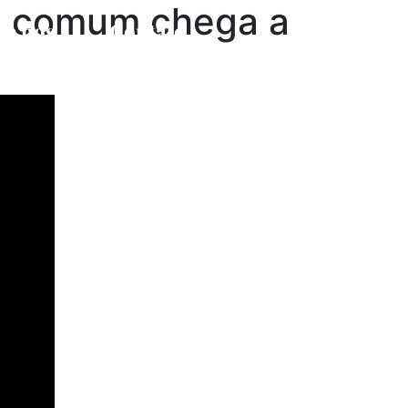
oi comum chega a
re nós
Contato