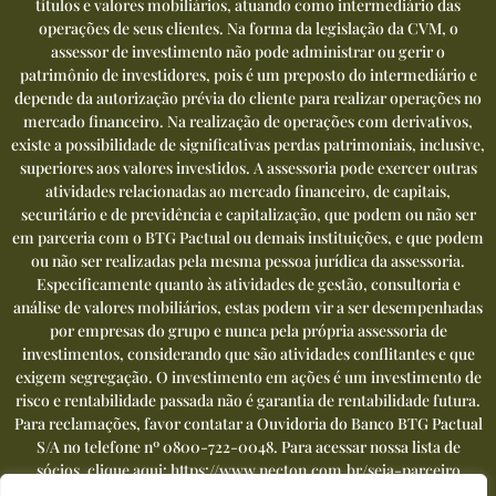
títulos e valores mobiliários, atuando como intermediário das
operações de seus clientes. Na forma da legislação da CVM, o
assessor de investimento não pode administrar ou gerir o
patrimônio de investidores, pois é um preposto do intermediário e
depende da autorização prévia do cliente para realizar operações no
mercado financeiro. Na realização de operações com derivativos,
existe a possibilidade de significativas perdas patrimoniais, inclusive,
superiores aos valores investidos. A assessoria pode exercer outras
atividades relacionadas ao mercado financeiro, de capitais,
securitário e de previdência e capitalização, que podem ou não ser
em parceria com o BTG Pactual ou demais instituições, e que podem
ou não ser realizadas pela mesma pessoa jurídica da assessoria.
Especificamente quanto às atividades de gestão, consultoria e
análise de valores mobiliários, estas podem vir a ser desempenhadas
por empresas do grupo e nunca pela própria assessoria de
investimentos, considerando que são atividades conflitantes e que
exigem segregação. O investimento em ações é um investimento de
risco e rentabilidade passada não é garantia de rentabilidade futura.
Para reclamações, favor contatar a Ouvidoria do Banco BTG Pactual
S/A no telefone nº
0800-722-0048
. Para acessar nossa lista de
sócios, clique aqui:
https://www.necton.com.br/seja-parceiro