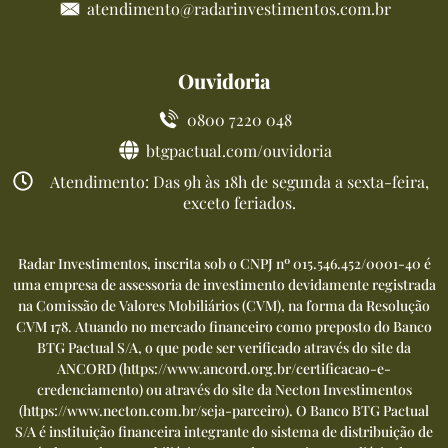
atendimento@radarinvestimentos.com.br
Ouvidoria
0800 7220 048
btgpactual.com/ouvidoria
Atendimento: Das 9h às 18h de segunda a sexta-feira,
exceto feriados.
Radar Investimentos, inscrita sob o CNPJ nº 015.546.452/0001-40 é
uma empresa de assessoria de investimento devidamente registrada
na Comissão de Valores Mobiliários (CVM), na forma da Resolução
CVM 178. Atuando no mercado financeiro como preposto do Banco
BTG Pactual S/A, o que pode ser verificado através do site da
ANCORD (
https://www.ancord.org.br/certificacao-e-
credenciamento
) ou através do site da Necton Investimentos
(
https://www.necton.com.br/seja-parceiro
). O Banco BTG Pactual
S/A é instituição financeira integrante do sistema de distribuição de