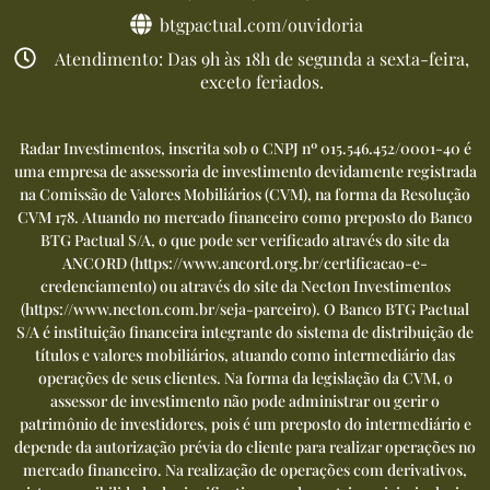
btgpactual.com/ouvidoria
Atendimento: Das 9h às 18h de segunda a sexta-feira,
exceto feriados.
Radar Investimentos, inscrita sob o CNPJ nº 015.546.452/0001-40 é
uma empresa de assessoria de investimento devidamente registrada
na Comissão de Valores Mobiliários (CVM), na forma da Resolução
CVM 178. Atuando no mercado financeiro como preposto do Banco
BTG Pactual S/A, o que pode ser verificado através do site da
ANCORD (
https://www.ancord.org.br/certificacao-e-
credenciamento
) ou através do site da Necton Investimentos
(
https://www.necton.com.br/seja-parceiro
). O Banco BTG Pactual
S/A é instituição financeira integrante do sistema de distribuição de
títulos e valores mobiliários, atuando como intermediário das
operações de seus clientes. Na forma da legislação da CVM, o
assessor de investimento não pode administrar ou gerir o
patrimônio de investidores, pois é um preposto do intermediário e
depende da autorização prévia do cliente para realizar operações no
mercado financeiro. Na realização de operações com derivativos,