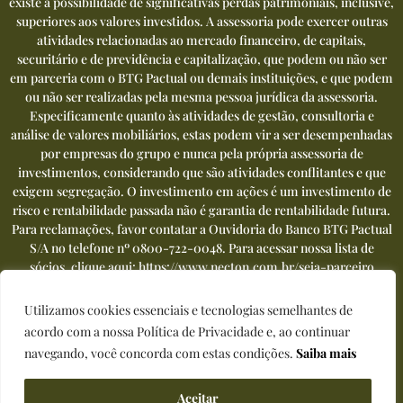
existe a possibilidade de significativas perdas patrimoniais, inclusive,
superiores aos valores investidos. A assessoria pode exercer outras
atividades relacionadas ao mercado financeiro, de capitais,
securitário e de previdência e capitalização, que podem ou não ser
em parceria com o BTG Pactual ou demais instituições, e que podem
ou não ser realizadas pela mesma pessoa jurídica da assessoria.
Especificamente quanto às atividades de gestão, consultoria e
análise de valores mobiliários, estas podem vir a ser desempenhadas
por empresas do grupo e nunca pela própria assessoria de
investimentos, considerando que são atividades conflitantes e que
exigem segregação. O investimento em ações é um investimento de
risco e rentabilidade passada não é garantia de rentabilidade futura.
Para reclamações, favor contatar a Ouvidoria do Banco BTG Pactual
S/A no telefone nº
0800-722-0048
. Para acessar nossa lista de
sócios, clique aqui:
https://www.necton.com.br/seja-parceiro
Utilizamos cookies essenciais e tecnologias semelhantes de
acordo com a nossa Política de Privacidade e, ao continuar
navegando, você concorda com estas condições.
Saiba mais
Política de privacidade
|
Termos de uso
Desenvolvido por
Palmer Hargreaves
Aceitar