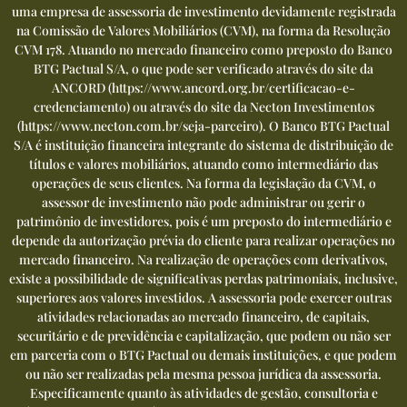
uma empresa de assessoria de investimento devidamente registrada
na Comissão de Valores Mobiliários (CVM), na forma da Resolução
CVM 178. Atuando no mercado financeiro como preposto do Banco
BTG Pactual S/A, o que pode ser verificado através do site da
ANCORD (
https://www.ancord.org.br/certificacao-e-
credenciamento
) ou através do site da Necton Investimentos
(
https://www.necton.com.br/seja-parceiro
). O Banco BTG Pactual
S/A é instituição financeira integrante do sistema de distribuição de
títulos e valores mobiliários, atuando como intermediário das
operações de seus clientes. Na forma da legislação da CVM, o
assessor de investimento não pode administrar ou gerir o
patrimônio de investidores, pois é um preposto do intermediário e
depende da autorização prévia do cliente para realizar operações no
mercado financeiro. Na realização de operações com derivativos,
existe a possibilidade de significativas perdas patrimoniais, inclusive,
superiores aos valores investidos. A assessoria pode exercer outras
atividades relacionadas ao mercado financeiro, de capitais,
securitário e de previdência e capitalização, que podem ou não ser
em parceria com o BTG Pactual ou demais instituições, e que podem
ou não ser realizadas pela mesma pessoa jurídica da assessoria.
Especificamente quanto às atividades de gestão, consultoria e