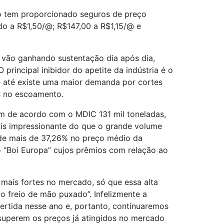
uro tem proporcionado seguros de preço
o a R$1,50/@; R$147,00 a R$1,15/@ e
 vão ganhando sustentação dia após dia,
rincipal inibidor do apetite da indústria é o
e até existe uma maior demanda por cortes
s no escoamento.
am de acordo com o MDIC 131 mil toneladas,
is impressionante do que o grande volume
 de mais de 37,26% no preço médio da
 “Boi Europa” cujos prêmios com relação ao
s mais fortes no mercado, só que essa alta
o freio de mão puxado”. Infelizmente a
ertida nesse ano e, portanto, continuaremos
 superem os preços já atingidos no mercado