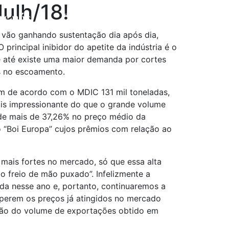
ulh/18!
re nós
Contato
 vão ganhando sustentação dia após dia,
rincipal inibidor do apetite da indústria é o
e até existe uma maior demanda por cortes
s no escoamento.
am de acordo com o MDIC 131 mil toneladas,
is impressionante do que o grande volume
 de mais de 37,26% no preço médio da
 “Boi Europa” cujos prêmios com relação ao
s mais fortes no mercado, só que essa alta
o freio de mão puxado”. Infelizmente a
ida nesse ano e, portanto, continuaremos a
uperem os preços já atingidos no mercado
ção do volume de exportações obtido em