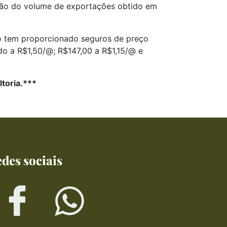
ção do volume de exportações obtido em
uro tem proporcionado seguros de preço
o a R$1,50/@; R$147,00 a R$1,15/@ e
toria.***
des sociais