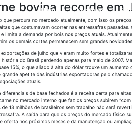
ne bovina recorde em J
Home
Serviços
Sob
 o que perdura no mercado atualmente, com isso os preços
ltas que costumavam ocorrer nas entressafras passadas. O p
e limita a demanda por bois nos preços atuais. Atualment
 porém os demais cortes permanecem sem grandes novidade
exportações de julho que vieram muito fortes e totalizar
história do Brasil perdendo apenas para maio de 2007. Ma
uase 15%, o que aliado à alta do dólar trouxe um aumento
 grande apetite das indústrias exportadoras pelo chamado
egociações atuais.
 diferenciais de base fechados é a receita certa para alta
carne no mercado interno que faz os preços subirem “com 
de 13 milhões de brasileiros sem trabalho não será revert
ressafra. A saída para que os preços do mercado físico s
 de oferta nos próximos meses e da manutenção ou amplia