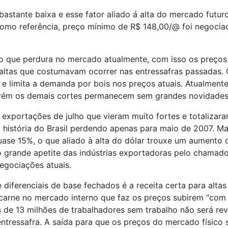
 bastante baixa e esse fator aliado á alta do mercado fut
omo referência, preço mínimo de R$ 148,00/@ foi negociad
 o que perdura no mercado atualmente, com isso os preços
ltas que costumavam ocorrer nas entressafras passadas. O p
e limita a demanda por bois nos preços atuais. Atualment
 porém os demais cortes permanecem sem grandes novidade
exportações de julho que vieram muito fortes e totalizar
história do Brasil perdendo apenas para maio de 2007. Ma
uase 15%, o que aliado à alta do dólar trouxe um aumento
 grande apetite das indústrias exportadoras pelo chamado
egociações atuais.
 diferenciais de base fechados é a receita certa para alta
carne no mercado interno que faz os preços subirem “com 
 de 13 milhões de trabalhadores sem trabalho não será rev
ntressafra. A saída para que os preços do mercado físico