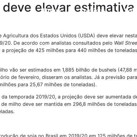
deve elevar estimativa
Home
Serviços
Sob
9/20. De acordo com analistas consultados pelo 
Wall Stre
 projeção de 425 milhões para 440 milhões de toneladas (
lho vão ser estimados em 1,885 bilhão de bushels (47,88 m
ório de fevereiro, disseram os analistas. Já a previsão pa
milhões para 25,67 milhões de toneladas).
m da temporada 2019/20, a projeção deve ser aumentada de
is de milho deve ser mantida em 296,8 milhões de tonelada
eladas.
odução de soja no Brasil em 2019/20 em 125 milhões de to