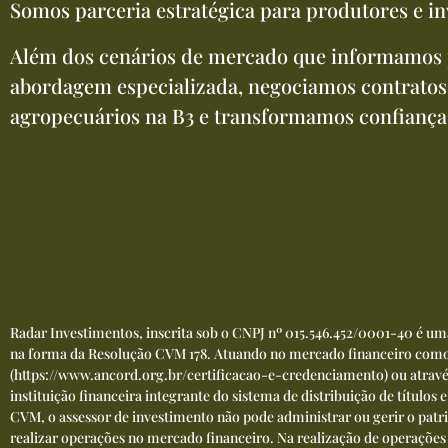
Somos parceria estratégica para produtores e in
Além dos cenários de mercado que informamos 
abordagem especializada, negociamos contratos
agropecuários na B3 e transformamos confiança
Radar Investimentos, inscrita sob o CNPJ nº 015.546.452/0001-40 é u
na forma da Resolução CVM 178. Atuando no mercado financeiro como 
(
https://www.ancord.org.br/certificacao-e-credenciamento
) ou atrav
instituição financeira integrante do sistema de distribuição de títulos
CVM, o assessor de investimento não pode administrar ou gerir o patri
realizar operações no mercado financeiro. Na realização de operações co