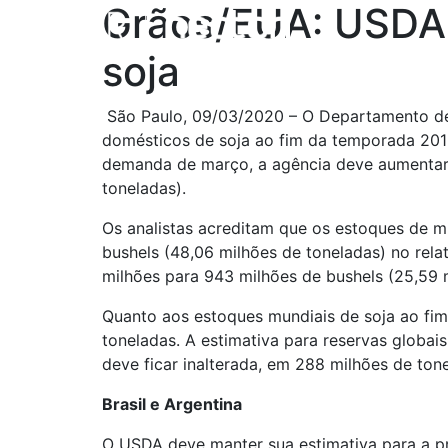
Grãos/EUA: USDA 
soja
 São Paulo, 09/03/2020 – O Departamento de Agricultura dos Estados Unidos (USDA) deve elevar nesta terça-feira sua estimativa para estoques 
domésticos de soja ao fim da temporada 201
demanda de março, a agência deve aumentar a
toneladas).
Os analistas acreditam que os estoques de mi
bushels (48,06 milhões de toneladas) no relat
milhões para 943 milhões de bushels (25,59 
Quanto aos estoques mundiais de soja ao fi
toneladas. A estimativa para reservas globa
deve ficar inalterada, em 288 milhões de ton
Brasil e Argentina
O USDA deve manter sua estimativa para a pr