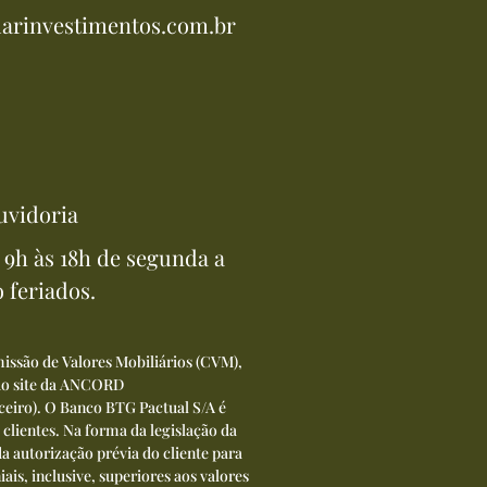
arinvestimentos.com.br
uvidoria
9h às 18h de segunda a
o feriados.
issão de Valores Mobiliários (CVM),
 do site da ANCORD
ceiro
). O Banco BTG Pactual S/A é
 clientes. Na forma da legislação da
a autorização prévia do cliente para
ais, inclusive, superiores aos valores