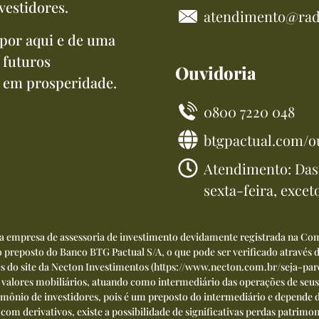
vestidores.
atendimento@rad
por aqui e de uma
 futuros
Ouvidoria
 em prosperidade.
0800 7220 048
btgpactual.com/o
Atendimento: Das 
sexta-feira, excet
ma empresa de assessoria de investimento devidamente registrada na Com
preposto do Banco BTG Pactual S/A, o que pode ser verificado através
és do site da Necton Investimentos (
https://www.necton.com.br/seja-par
 e valores mobiliários, atuando como intermediário das operações de seus
mônio de investidores, pois é um preposto do intermediário e depende d
m derivativos, existe a possibilidade de significativas perdas patrimoni